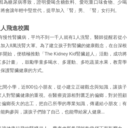
因為糖尿病導致，證明愛喝含糖飲料、愛吃重口味食物、少喝
，將會讓年輕中堅世代，提早加入「腎」男、「腎」女行列。
超人飛進校園
人患有慢性腎臟病，平均不到一千人就有1人洗腎。醫師提醒若從小
加入8萬洗腎大軍。為了建立孩子對腎臟的健康觀念，在台深根
開始，便積極推動「The Kidney Kid腎臟超人」活動，成功將
三多計畫」，鼓勵學童多喝水、多運動、多吃蔬菜水果，教育學
及保護腎臟健康的方式。
七間小學，近800位小朋友，從小建立正確觀念與知識，讓孩子
家人對腎臟健康的重視。在醫療資源相對匱乏的偏鄉，對於照顧
在偏鄉長大的志工，把自己所學的專業知識，傳遞給小朋友；有
能夠參與，讓孩子們除了自己，也能帶給家人健康...