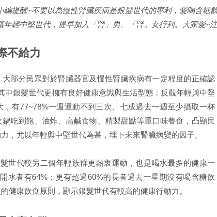
小編提醒~不要以為慢性腎臟疾病是銀髮世代的專利，愛喝含糖
年輕中堅世代，提早加入「腎」男、「腎」女行列。大家愛~注~
際不給力
，大部分民眾對於腎臟器官及慢性腎臟疾病有一定程度的正確認
其中銀髮世代更擁有良好健康意識與生活型態；反觀年輕與中堅
，有77~78%一週運動不到三次、七成過去一週至少攝取一杯
火鍋吃到飽、油炸、高鹹食物、精製甜點等重口味餐食，凸顯民
動力，尤以年輕與中堅世代為甚，埋下未來腎臟病變的因子。
的銀髮世代較另二個年輕族群更熱衷運動，也是喝水最多的健康一
上白開水者有64%；更有超過60%的長者過去一星期沒有喝含糖飲
鹽的健康飲食原則，顯示銀髮世代有較高的健康行動力。