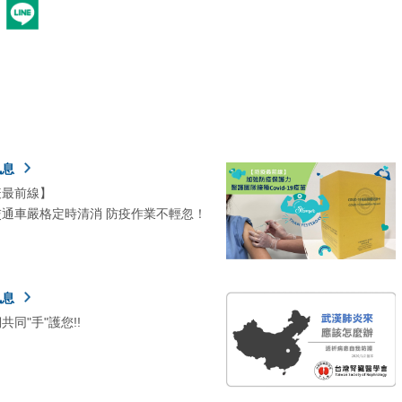
訊息
疫最前線】
交通車嚴格定時清消 防疫作業不輕忽！
訊息
共同"手"護您!!