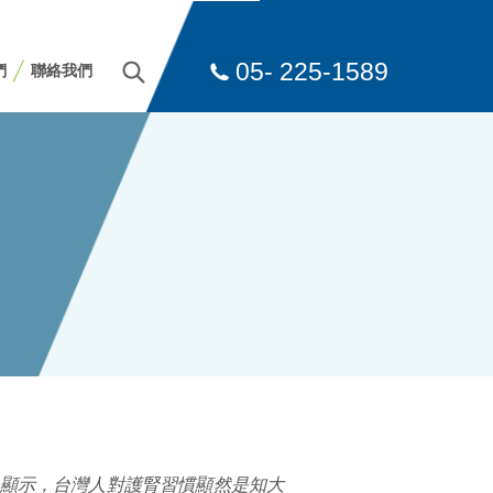
05- 225-1589
們
聯絡我們
」顯示，台灣人對護腎習慣顯然是知大