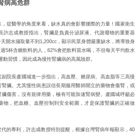
腎病高危群
水，從醫學的角度來看，缺水真的會影響腰際的力量！國家衛生
長許志成教授指出，腎臟是負責分泌尿液、代謝廢物的重要器
天開水攝取量不到1,200cc，顯示民眾身體嚴重缺水，將導致身
過5杯含糖飲料的人，62%會把飲料當水喝，不但每天平均飲水
沒有運動習慣，因此成為慢性腎臟病的高風險群。
院副院長盧國城進一步指出，高血壓、糖尿病、高血脂等三高慢
害腎臟。尤其慢性病患誤信長期服用醫師開立的藥物會傷腎，或
腎臟傷害，沒有規律用藥，極有可能加速腎病變。盧國城呼籲必
藥物，把血糖、血壓控制到安全範圍，才是保護腎臟的正確做
代的專利，許志成教授特別提醒，根據台灣腎病年報顯示，40