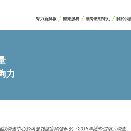
腎力新鮮報
醫療服務
護腎教戰守則
關於我
量
夠力
雜誌調查中心於康健雜誌官網發起的「2018年護腎習慣大調查