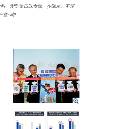
飲料、愛吃重口味食物、少喝水、不運
意~唷!