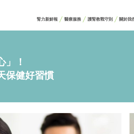
腎力新鮮報
醫療服務
護腎教戰守則
關於我
心」！
天保健好習慣