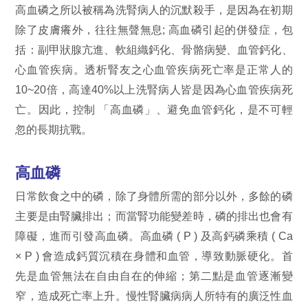
高血磷之所以被稱為洗腎病人的沉默殺手，是因為在初期
除了皮膚癢外，往往無聲無息; 高血磷引起的併發症，包
括：副甲狀腺亢進、軟組織鈣化、骨骼病變、血管鈣化、
心血管疾病。透析腎友之心血管疾病死亡率是正常人的
10~20倍，高達40%以上洗腎病人皆是因為心血管疾病死
亡。因此，控制 「高血磷」、避免血管鈣化，是不可輕
忽的長期抗戰。
高血磷
日常飲食之中的磷，除了身體所需的部分以外，多餘的磷
主要是由腎臟排出；而當腎功能變差時，磷的排出也會有
障礙，進而引發高血磷。高血磷 ( P ) 及高鈣磷乘積 ( Ca
× P ) 會造成鈣質沉積在身體和血管，導致動脈硬化。首
先是血管無法在自由自在的伸縮；第二點是血管逐漸變
窄，造成死亡率上升。慢性腎臟病病人所特有的廣泛性血