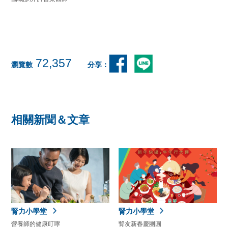
72,357
瀏覽數
分享：
相關新聞＆文章
腎力小學堂
腎力小學堂
營養師的健康叮嚀
腎友新春慶團圓