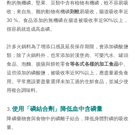
劑的無機磷。堅果、豆類中含有植物有機磷，較不容易吸
收；來自魚、雞的動物有機磷
則較
易吸收，腸道吸收率近
30 %。食品添加的無機磷在腸道被吸收率近90%以上，
很容易就造成高血磷。
許多火鍋料為了增添口感及延長保存期限，會添加磷酸鹽
類；除了火鍋料外，也常添加於漢堡肉、可樂汽水、罐頭
食品、泡麵、披薩與餅乾零食
等各式各樣的加工食品
中。
這些添加的磷酸鹽，被吸收率近90%以上，應盡量避免食
用。平常應該要盡量選擇未加工過的生鮮食品，並減少使
用複合調味料。
使用「磷結合劑」降低血中含磷量
降磷藥物會與食物中的磷離子結合，降低身體對磷的吸收
量。