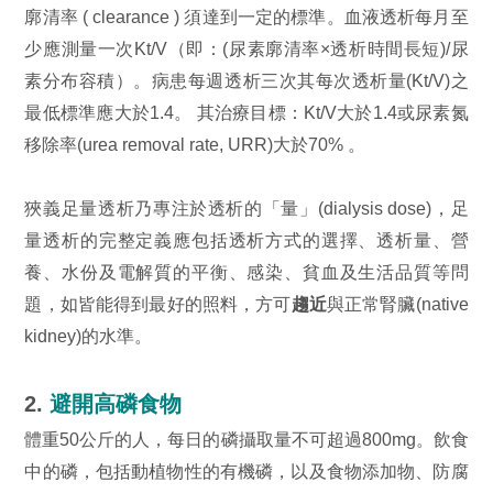
廓清率 ( clearance ) 須達到一定的標準。血液透析每月至
少應測量一次Kt/V（即：(尿素廓清率×透析時間長短)/尿
素分布容積）。病患每週透析三次其每次透析量(Kt/V)之
最低標準應大於1.4。 其治療目標：Kt/V大於1.4或尿素氮
移除率(urea removal rate, URR)大於70% 。
狹義足量透析乃專注於透析的「量」(dialysis dose)，足
量透析的完整定義應包括透析方式的選擇、透析量、營
養、水份及電解質的平衡、感染、貧血及生活品質等問
題，如皆能得到最好的照料，方可
趨近
與正常腎臟(native
kidney)的水準。
2.
避開高磷食物
體重50公斤的人，每日的磷攝取量不可超過800mg。飲食
中的磷，包括動植物性的有機磷，以及食物添加物、防腐