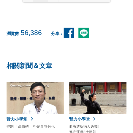
Loading PDF 46% ...
56,386
瀏覽數
分享：
相關新聞＆文章
腎力小學堂
腎力小學堂
控制 「高血磷」 拒絕血管鈣化
血液透析病人必知!
遵守運動3大準則